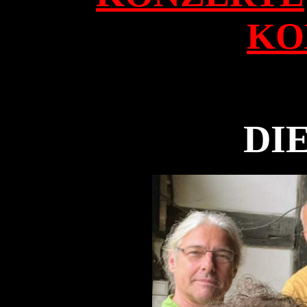
KO
DI