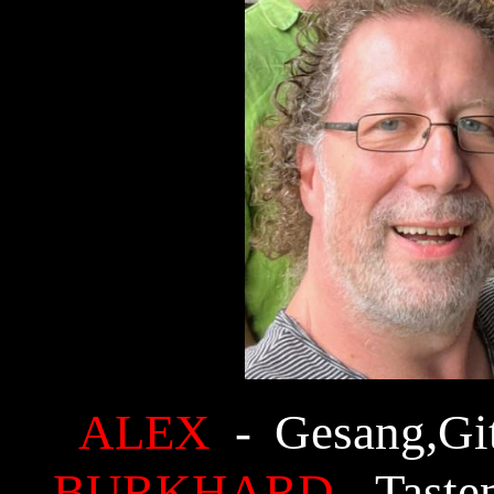
ALEX
- Gesang,Git
BURKHARD
-Taste